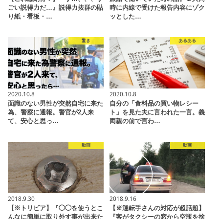
ごい説得力だ…』説得力抜群の貼
時に内線で受けた報告内容にゾク
り紙・看板・…
ッとした…
驚き
あるある
2020.10.8
2020.10.8
面識のない男性が突然自宅に来た
自分の「食料品の買い物レシー
為、警察に通報。警官が2人来
ト」を見た夫に言われた一言。義
て、安心と思っ…
両親の前で言わ…
動画
動画
2018.9.30
2018.9.16
【※トリビア】『◯◯を使うとこ
【※運転手さんの対応が超話題】
んなに簡単に取り外す事が出来た
『客がタクシーの窓から空瓶を捨