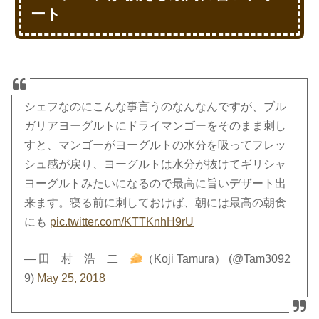
ート
シェフなのにこんな事言うのなんなんですが、ブル
ガリアヨーグルトにドライマンゴーをそのまま刺し
すと、マンゴーがヨーグルトの水分を吸ってフレッ
シュ感が戻り、ヨーグルトは水分が抜けてギリシャ
ヨーグルトみたいになるので最高に旨いデザート出
来ます。寝る前に刺しておけば、朝には最高の朝食
にも
pic.twitter.com/KTTKnhH9rU
— 田 村 浩 二
（Koji Tamura） (@Tam3092
9)
May 25, 2018