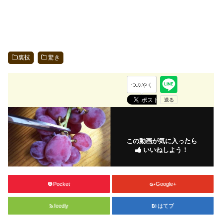
裏技
驚き
つぶやく
この動画が気に入ったら
いいねしよう！
Pocket
Google+
feedly
はてブ