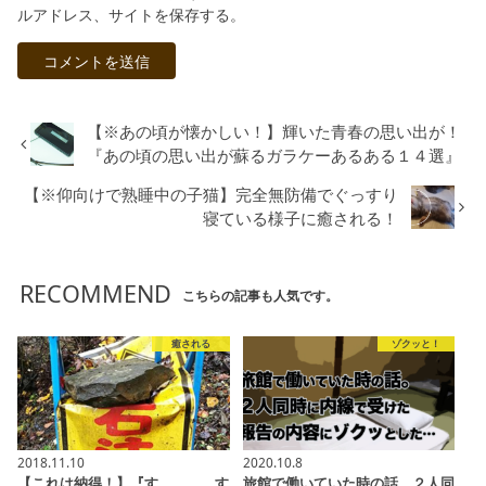
ルアドレス、サイトを保存する。
【※あの頃が懐かしい！】輝いた青春の思い出が！
『あの頃の思い出が蘇るガラケーあるある１４選』
【※仰向けで熟睡中の子猫】完全無防備でぐっすり
寝ている様子に癒される！
RECOMMEND
こちらの記事も人気です。
癒される
ゾクッと！
2018.11.10
2020.10.8
【これは納得！】『す…、、、す
旅館で働いていた時の話。２人同