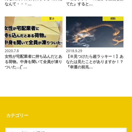
なんて・・・…
てた』すると…
驚き
感動
2020.7.8
2018.9.29
女性が宅配業者に持ち込んだとあ
【※見つけたら超ラッキー！】あ
る荷物。中身を聞いて全員が凍り
なたは見たことがありますか！？
ついた…(ﾟ…
『幸運の前兆…
カテゴリー