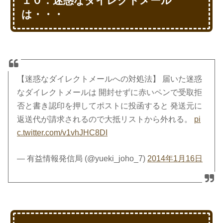
１０．迷惑なダイレクトメール
は・・・
【迷惑なダイレクトメールへの対処法】 届いた迷惑
なダイレクトメールは 開封せずに赤いペンで受取拒
否と書き認印を押してポストに投函すると 発送元に
返送代が請求されるので大抵リストから外れる。
pi
c.twitter.com/v1vhJHC8DI
— 有益情報発信局 (@yueki_joho_7)
2014年1月16日