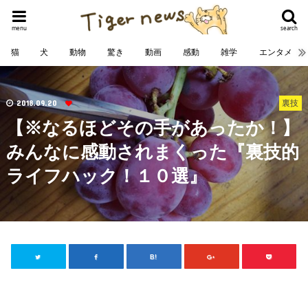
menu
search
猫
犬
動物
驚き
動画
感動
雑学
エンタメ
2018.09.20
裏技
【※なるほどその手があったか！】
みんなに感動されまくった『裏技的
ライフハック！１０選』