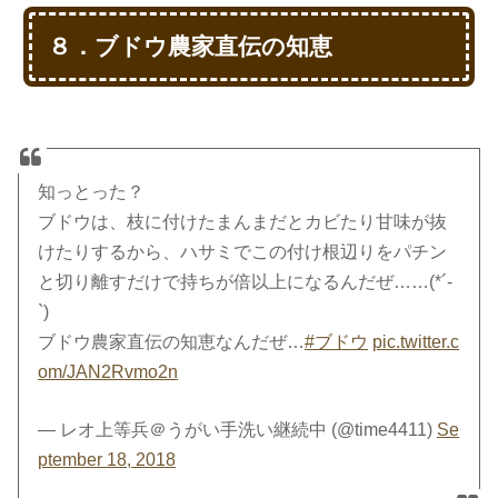
８．ブドウ農家直伝の知恵
知っとった？
ブドウは、枝に付けたまんまだとカビたり甘味が抜
けたりするから、ハサミでこの付け根辺りをパチン
と切り離すだけで持ちが倍以上になるんだぜ……(*´-
`)
ブドウ農家直伝の知恵なんだぜ…
#ブドウ
pic.twitter.c
om/JAN2Rvmo2n
— レオ上等兵＠うがい手洗い継続中 (@time4411)
Se
ptember 18, 2018