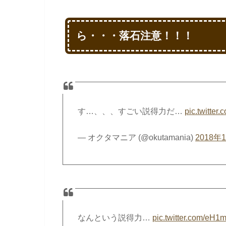
ら・・・落石注意！！！
す…、、、すごい説得力だ…
pic.twitte
— オクタマニア (@okutamania)
2018年
なんという説得力…
pic.twitter.com/e