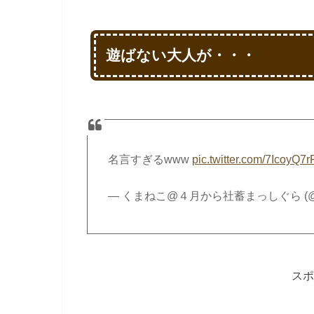
遊ばない大人が・・・
名言すぎるwww
pic.twitter.com/7IcoyQ7r
— くまねこ@４月から社蓄まっしぐら (@ku
スポ