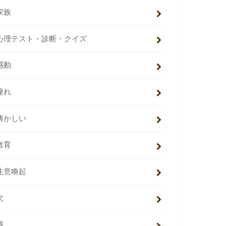
家族
心理テスト・診断・クイズ
感動
憧れ
懐かしい
教育
注意喚起
犬
猫