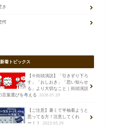
驚き
驚愕
新着トピックス
【※街頭演説】「引きずり下ろ
す」「おしおき」「思い知らせ
る」より大切なこと｜街頭演説
2026.01.29
の言葉選びを考える
【ご注意】暑くて半袖着ようと
思ってる方！注意してくれ
2023.05.29
ー！！