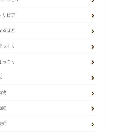
トリビア
なるほど
びっくり
ほっこり
兎
動物
動画
夫婦