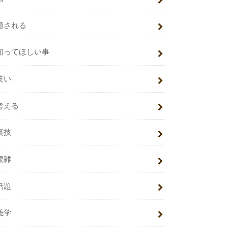
癒される
知ってほしい事
笑い
考える
裏技
複雑
話題
雑学