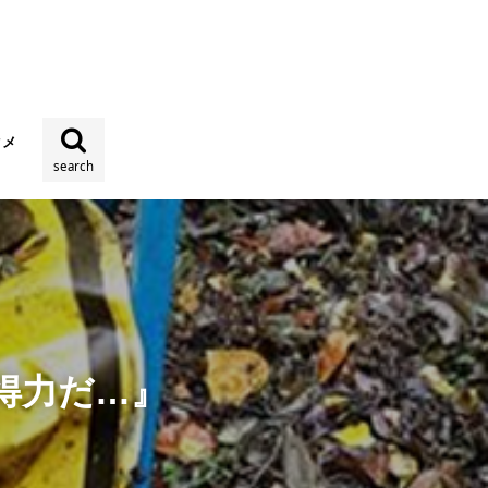
タメ
search
得力だ…』