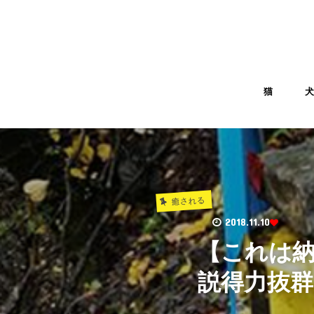
猫
癒される
2018.11.10
【これは
説得力抜群