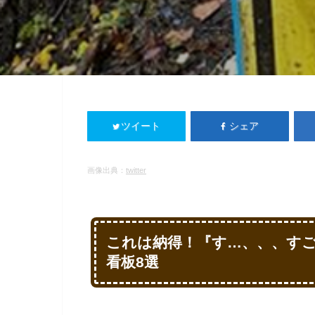
ツイート
シェア
画像出典：
twitter
これは納得！『す…、、、す
看板8選