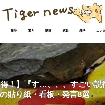
犬
動物
驚き
動画
感動
雑学
エン
納得！】『す…、、、すごい説
の貼り紙・看板・発言8選