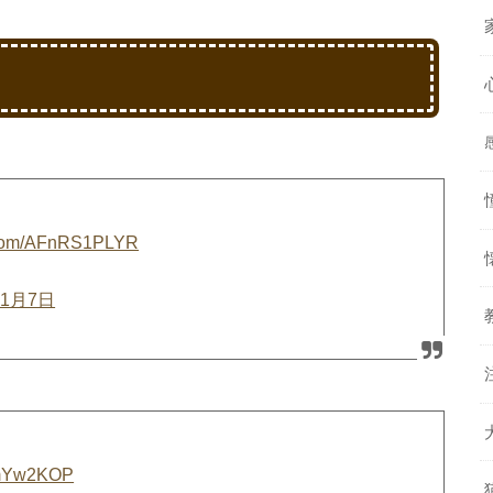
r.com/AFnRS1PLYR
11月7日
H1mYw2KOP