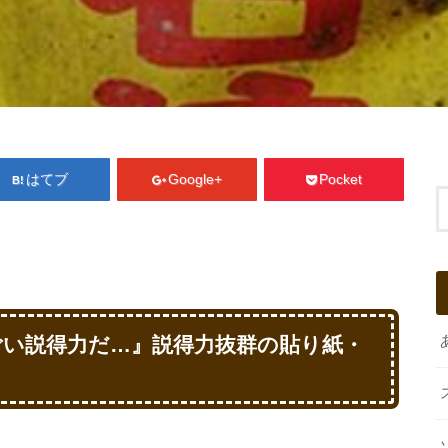
はてブ
Google+
Pocket
ごい説得力だ…』説得力抜群の貼り紙・