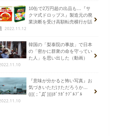
10缶で2万円超の出品も…『サ
クマ式ドロップス』製造元の廃
業決断を受け高額転売横行が話
2022.11.12
題
韓国の「梨泰院の事故」で日本
の「密かに群衆の命を守ってい
た人」を思い出した（動画）
2022.11.10
『意味が分かると怖い写真』お
気づきいただけただろうか…
((((；ﾟДﾟ))))ｶﾞｸｶﾞｸﾌﾞﾙﾌﾞﾙ
2022.11.10