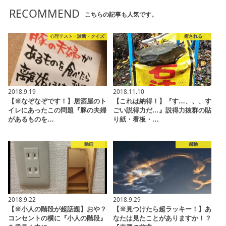
RECOMMEND
こちらの記事も人気です。
心理テスト・診断・クイズ
癒される
2018.9.19
2018.11.10
【※なぞなぞです！】居酒屋のト
【これは納得！】『す…、、、す
イレにあったこの問題『豚の夫婦
ごい説得力だ…』説得力抜群の貼
があるものを…
り紙・看板・…
動画
感動
2018.9.22
2018.9.29
【※小人の階段が超話題】おや？
【※見つけたら超ラッキー！】あ
コンセントの横に『小人の階段』
なたは見たことがありますか！？