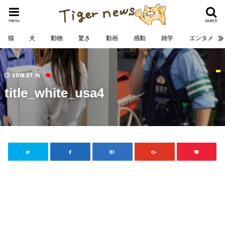
menu
search
猫
犬
動物
驚き
動画
感動
雑学
エンタメ
2018.07.14
title_white_usa4