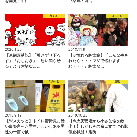
を発見！中に…
『幸運の前兆…
考える
ほっこり
2026.1.29
2018.11.9
【※街頭演説】「引きずり下ろ
【※憧れる紳士達】『こんな事さ
す」「おしおき」「思い知らせ
れたら・・・マジで惚れます
る」より大切なこ…
わ・・・』紳士な…
スカッと
感動
2018.9.19
2019.10.23
【※スカッと】トイレ清掃員に酷
【※火災現場から小さな命を救
い事を言った学生。しかしある男
出！】しかしその命はすでに心肺
性の一言で彼…
停止状態！消防…