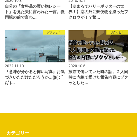
2020.10.8
2018.10.1
自分の「食料品の買い物レシー
【※まるでハリーポッターの世
ト」を見た夫に言われた一言。義
界！】窓の外に郵便物を持ったフ
両親の前で言わ…
クロウが！？驚…
ゾクッと！
ゾクッと！
2022.11.10
2020.10.8
『意味が分かると怖い写真』お気
旅館で働いていた時の話。２人同
づきいただけただろうか…((((；ﾟ
時に内線で受けた報告内容にゾク
Дﾟ)…
ッとした…
カテゴリー