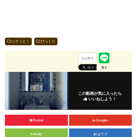
ゾクッと！
びっくり
つぶやく
この動画が気に入ったら
いいねしよう！
Pocket
Google+
feedly
はてブ