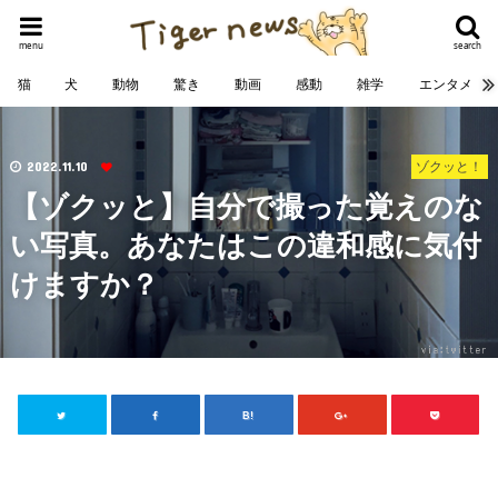
menu
search
猫
犬
動物
驚き
動画
感動
雑学
エンタメ
2022.11.10
ゾクッと！
【ゾクッと】自分で撮った覚えのな
い写真。あなたはこの違和感に気付
けますか？