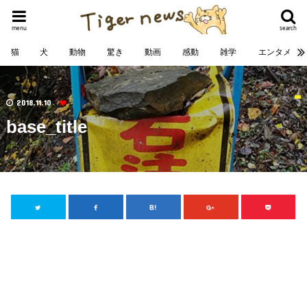
menu
search
猫
犬
動物
驚き
動画
感動
雑学
エンタメ
2018.11.10
base_title