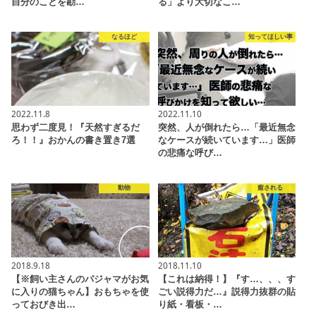
自分のことを勘…
る」より大切なこ…
なるほど
知ってほしい事
2022.11.8
2022.11.10
思わず二度見！『天然すぎるだ
突然、人が倒れたら…「最近無念
ろ！！』おかんの書き置き7選
なケースが続いています…」医師
の悲痛な呼び…
動物
癒される
2018.9.18
2018.11.10
【※飼い主さんのパジャマがお気
【これは納得！】『す…、、、す
に入りの猫ちゃん】おもちゃを使
ごい説得力だ…』説得力抜群の貼
っておびき出…
り紙・看板・…