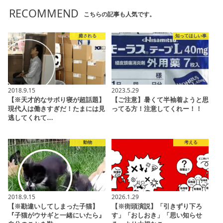
RECOMMEND
こちらの記事も人気です。
癒される
知ってほしい事
2018.9.15
2023.5.29
【※天才的なサボり寝が超話題】
【ご注意】暑くて半袖着ようと思
現代人は働きすぎだ！たまには見
ってる方！注意してくれー！！
逃してくれて…
動物
考える
2018.9.15
2026.1.29
【※勘違いしてしまった子猫】
【※街頭演説】「引きずり下ろ
『子猫がウサギと一緒にいたら』
す」「おしおき」「思い知らせ