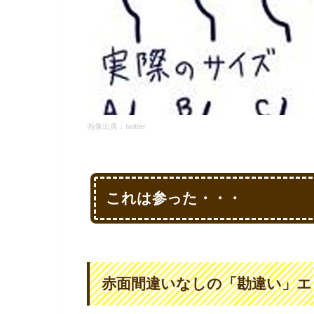
画像出典：twitter
これは参った・・・
赤面間違いなしの「勘違い」エ