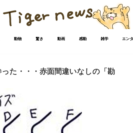
犬
動物
驚き
動画
感動
雑学
エン
参った・・・赤面間違いなしの「勘