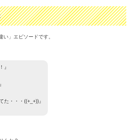
2
「勘違い」エピソードです。
！』
』
・・・((+_+))』